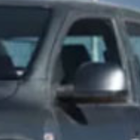
dades
ahorro