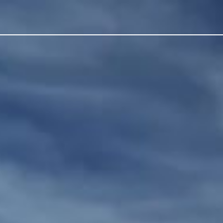
los
venta