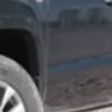
s Conve
s Corpo